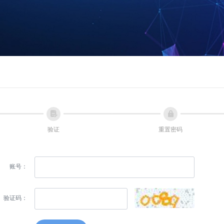
넖
넱
验证
重置密码
账号：
验证码：