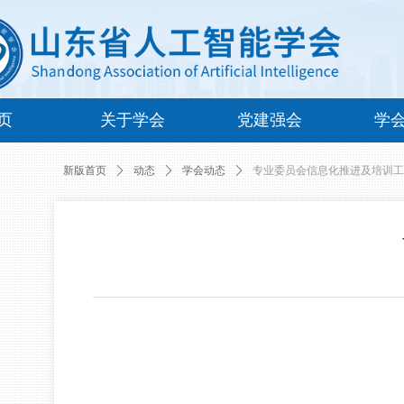
页
关于学会
党建强会
学
新版首页
ꄲ
动态
ꄲ
学会动态
ꄲ
专业委员会信息化推进及培训工