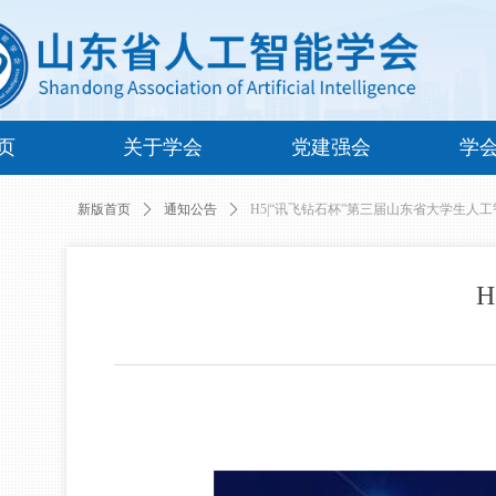
页
关于学会
党建强会
学
新版首页
ꄲ
通知公告
ꄲ
H5|“讯飞钻石杯”第三届山东省大学生人