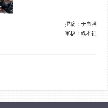
撰稿：于
自强
审核：魏本征